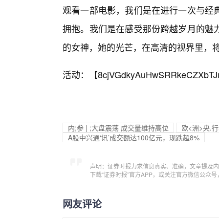
观看一部电影，我们是在进行一次与经典
拥抱。我们是在感受那份跨越岁月的魅
的女神，她的光芒，在高清的视界里，
活动：【
8cjVGdkyAuHwSRRkeCZXbTJ
内;参 | ;大盘震荡 成交量维持高位
欧<洲>央.
A股中兴通‘讯’成交额达100亿元，现跌超8%
声明：证券时报力求信息真实、准确，文章提及内
下载“证券时报”官方APP，或关注官方微信公众
网友评论