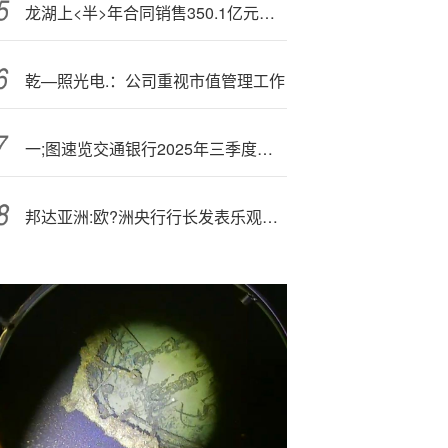
龙湖上<半>年合同销售350.1亿元，管理层称“中长期看好中国房地产市场韧性”
乾—照光电.：公司重视市值管理工作
一;图速览交通银行2025年三季度业绩
邦达亚洲:欧?洲央行行长发表乐观言论 欧元小幅收涨