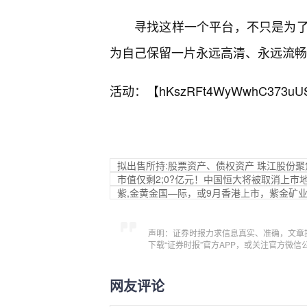
寻找这样一个平台，不只是为
为自己保留一片永远高清、永远流畅
活动：【
hKszRFt4WyWwhC373uU
拟出售所持:股票资产、债权资产 珠江股份
市值仅剩2;0?亿元！中国恒大将被取消上
紫,金黄金国—际，或9月香港上市，紫金矿
声明：证券时报力求信息真实、准确，文章
下载“证券时报”官方APP，或关注官方微
网友评论