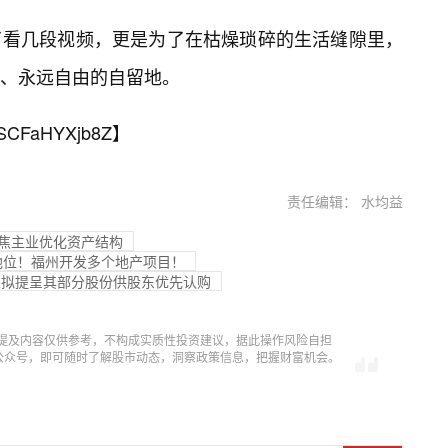
了看几段视频，更是为了在枯燥琐碎的生活缝隙里，
、永远自由的自留地。
SCFaHYXjb8Z
】
责任编辑： 水均益
聚焦主业优化资产结构
市地位！福州开发多个地产项目！
业拟提呈其部分股份供股东优先认购
提及内容仅供参考，不构成实质性投资建议，据此操作风险自担
信公众号，即可随时了解股市动态，洞察政策信息，把握财富机会。