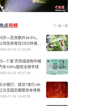
热点
视频
换一换
科尔—百货飙升34.5%，
公司任命常任CEO并维持
战略
2026-02-03 01:33:39
*S—T‘星’农完成收购中城
汽车100%股权全部手续
2026-02-03 09:37:39
长沙银行：成功?发行,40
亿元无固定期限资本债券
2026-01-24 14:45:39