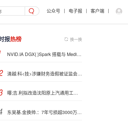
公众号
电子报
客户端
时报
热榜
换一换
NVID.IA DGX{ }Spark 搭载与 MediaTek 共同设计的 GB10 超级芯片
清越:科<技>涉嫌财务造假被证监会立案 曾因业务财务核算不规范收警示函
曝;吉.利拟改造沈阳原上汽通用工厂 以缓解银河产能压力
东吴基.金换帅.：7年亏损超3000万，新管理层能否破局？