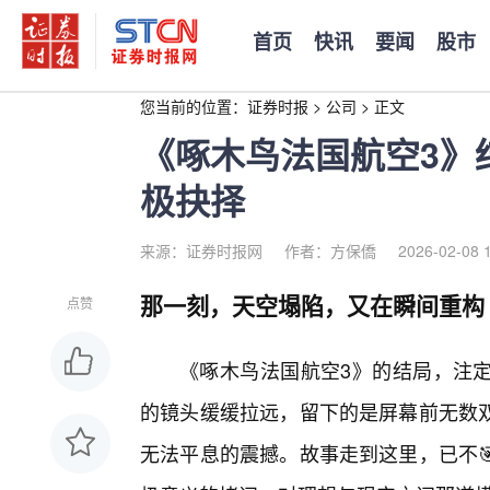
首页
快讯
要闻
股市
您当前的位置：
证券时报
>
公司
>
正文
《啄木鸟法国航空3》
极抉择
来源：证券时报网
作者：方保僑
2026-02-08 
那一刻，天空塌陷，又在瞬间重构
点赞
《啄木鸟法国航空3》的结局，注
的镜头缓缓拉远，留下的是屏幕前无数
无法平息的震撼。故事走到这里，已不