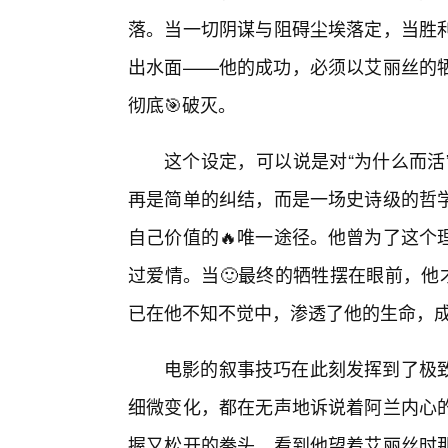
落。当一切阴谋与阻碍尘埃落定，当胜
出水面——他的成功，必须以艾丽丝的
彻底🎯破灭。
这个设定，可以说是对“为什么而活
再是简单的纠结，而是一场史诗级的哲
自己价值的🔥唯一途径。他曾为了这个
过爱情。当🙂最终的牺牲摆在眼前，他
已在他不知不觉中，渗透了他的生命，
电影的叙事技巧在此刻发挥到了极
细微变化，都在无声地诉说着阿兰内心
握又松开的拳头，看到他望着艾丽丝时