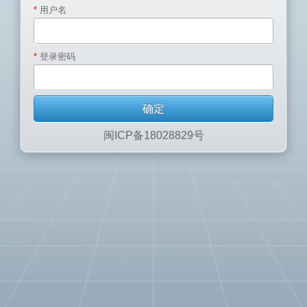
*
用户名
*
登录密码
闽ICP备18028829号